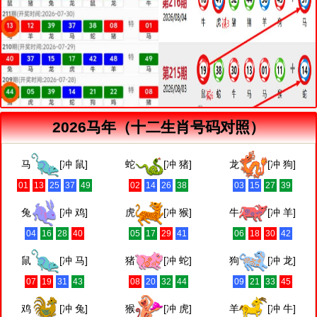
2026马年（十二生肖号码对照）