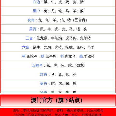
澳门官方（旗下站点）
说明：本论坛所提供的内容、资料、图片和资讯，只应用在合
法的澳门⑥合彩资料探讨，暂不适用于其它，外围博彩和使