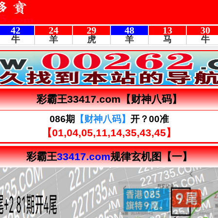
彩霸王33417.com【财神八码】
086期
【财神八码】
开？00准
【01,04,05,11,14,35,43,45】
彩霸王
33417.com
规律玄机图【一】