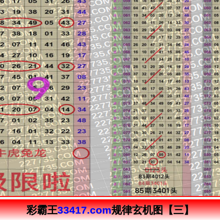
彩霸王
33417.com
规律玄机图【三】