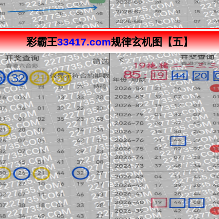
彩霸王
33417.com
规律玄机图【五】