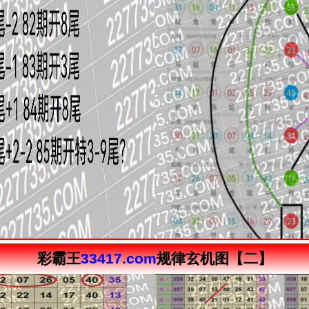
彩霸王
33417.com
规律玄机图【二】