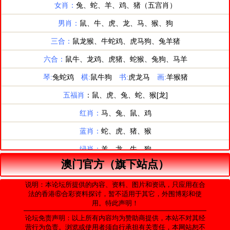
澳门官方（旗下站点）
说明：本论坛所提供的内容、资料、图片和资讯，只应用在合
法的香港⑥合彩资料探讨，暂不适用于其它，外围博彩和使
用。特此声明！
论坛免责声明：以上所有内容均为赞助商提供，本站不对其经
营行为负责。浏览或使用者须自行承担有关责任，本网站恕不