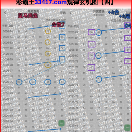
彩霸王
33417.com
规律玄机图【四】