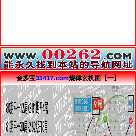
金多宝
33417.com
规律玄机图【一】