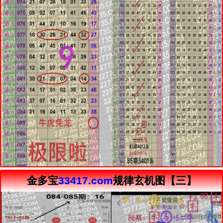
金多宝
33417.com
规律玄机图【三】