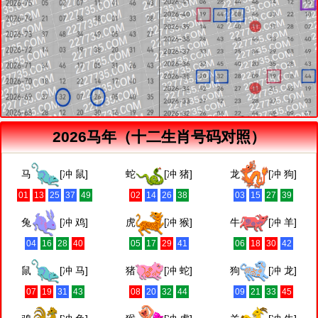
2026马年（十二生肖号码对照）