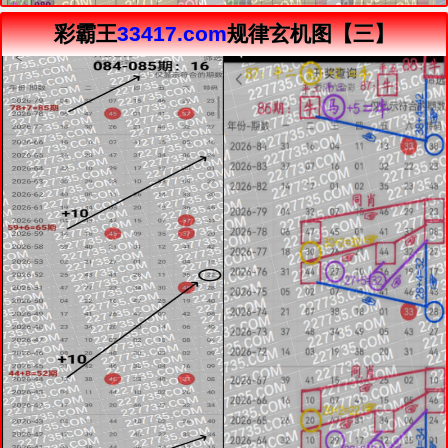
彩霸王
33417.com
规律玄机图【三】