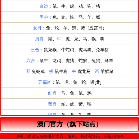
澳门官方（旗下站点）
说明：本论坛所提供的内容、资料、图片和资讯，只应用在合