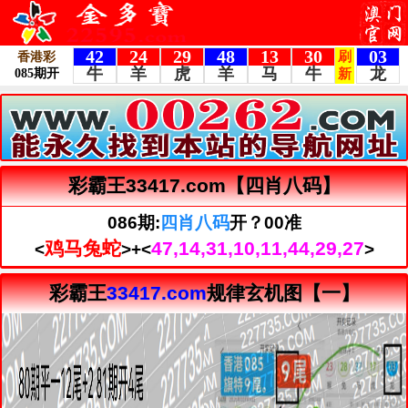
彩霸王33417.com【四肖八码】
086期:
四肖八码
开？00准
鸡马兔蛇
47,14,31,10,11,44,29,27
<
>+<
>
彩霸王
33417.com
规律玄机图【一】