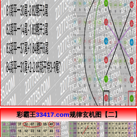
彩霸王
33417.com
规律玄机图【二】