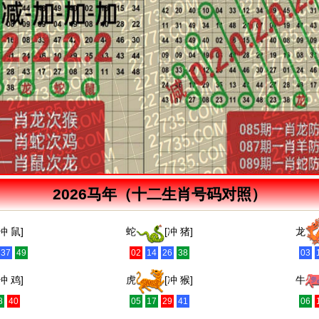
2026马年（十二生肖号码对照）