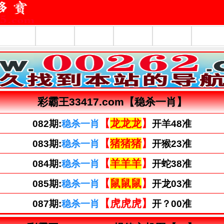
彩霸王33417.com【稳杀一肖】
【
龙龙龙
】
082期:
稳杀一肖
开羊48准
【
猪猪猪
】
083期:
稳杀一肖
开猴23准
【
羊羊羊
】
084期:
稳杀一肖
开蛇38准
【
鼠鼠鼠
】
085期:
稳杀一肖
开龙03准
【虎虎虎】
087期:
稳杀一肖
开？00准