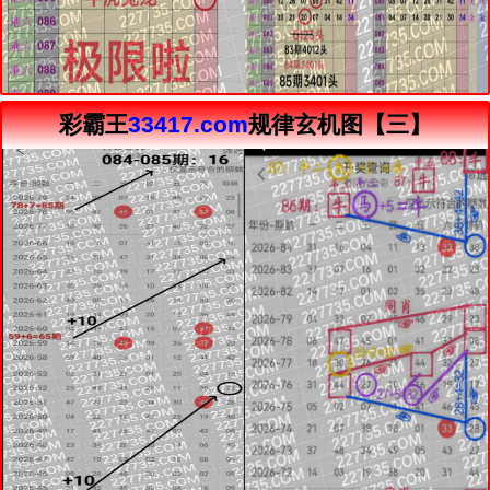
彩霸王
33417.com
规律玄机图【三】