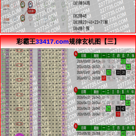
彩霸王
33417.com
规律玄机图【三】