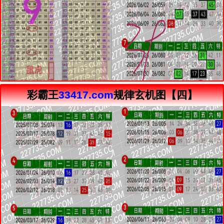
彩霸王
33417.com
规律玄机图【四】