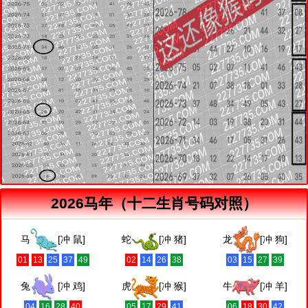
2026马年（十二生肖号码对照）