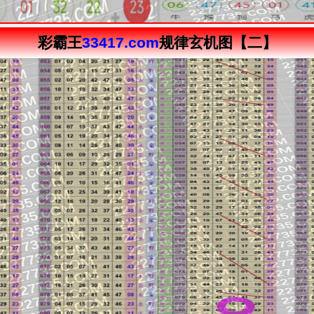
彩霸王
33417.com
规律玄机图【二】