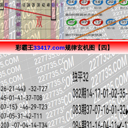
彩霸王
33417.com
规律玄机图【四】