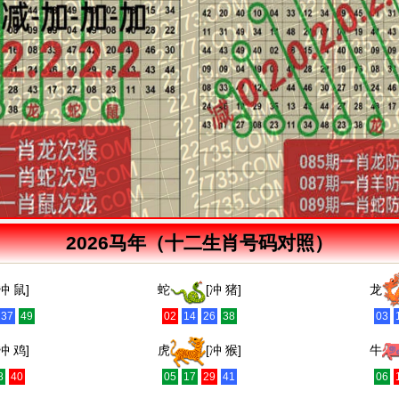
2026马年（十二生肖号码对照）