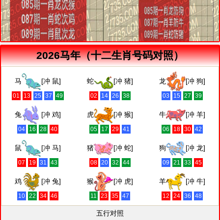
2026马年（十二生肖号码对照）