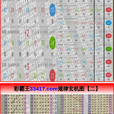
彩霸王
33417.com
规律玄机图【二】