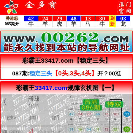
彩霸王33417.com【稳定三头】
【0头,3头,4头】
087期:
稳定三头
开？00准
彩霸王
33417.com
规律玄机图【一】