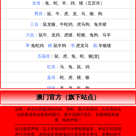
澳门官方（旗下站点）
说明：本论坛所提供的内容、资料、图片和资讯，只应用在合
法的香港⑥合彩资料探讨，暂不适用于其它，外围博彩和使
用。特此声明！
论坛免责声明：以上所有内容均为赞助商提供，本站不对其经
营行为负责。浏览或使用者须自行承担有关责任，本网站恕不