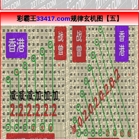
彩霸王
33417.com
规律玄机图【五】