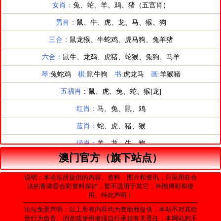
澳门官方（旗下站点）
说明：本论坛所提供的内容、资料、图片和资讯，只应用在合
法的香港⑥合彩资料探讨，暂不适用于其它，外围博彩和使
用。特此声明！
论坛免责声明：以上所有内容均为赞助商提供，本站不对其经
营行为负责。浏览或使用者须自行承担有关责任，本网站恕不