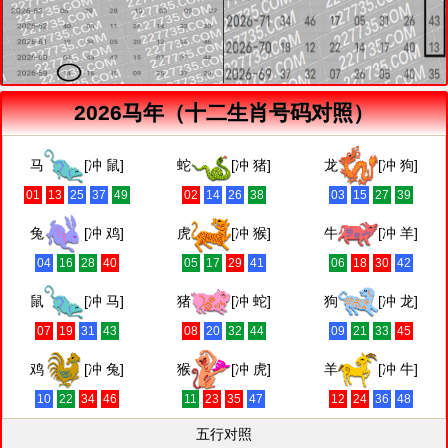
2026马年（十二生肖号码对照）